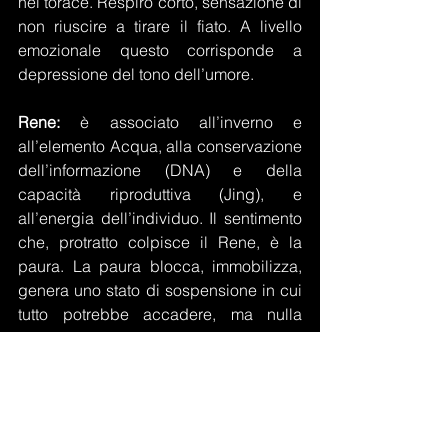
nel torace. Respiro corto, sensazione di 
non riuscire a tirare il fiato. A livello 
emozionale questo corrisponde a 
depressione del tono dell’umore.
Rene:
 è associato all’inverno e 
all’elemento Acqua, alla conservazione 
dell’informazione (DNA) e della 
capacità riproduttiva (Jing), e 
all’energia dell’individuo. Il sentimento 
che, protratto colpisce il Rene, è la 
paura. La paura blocca, immobilizza, 
genera uno stato di sospensione in cui 
tutto potrebbe accadere, ma nulla 
accade. Ed è panico. Paura di perdere 
il controllo. Questo erode e indebolisce 
la volontà, la tenacia, la concentrazione 
che appartengono, per affinità 
energetica, al rene. In senso fisico ci 