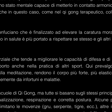
uno stato mentale capace di metterlo in contatto armonic
he in questo caso, come nel qi gong terapeutico, colti
confuciano che è finalizzato ad elevare la caratura moral
 in salute è più portato a rispettare se stesso e gli altri
arziale che tende a migliorare le capacità di difesa e d
rto anche nella pratica di altri sport. Qui prevalgon
alla meditazione, rendono il corpo più forte, più elastic
emente da infortuni e malattie.
scuole di Qi Gong, ma tutte si basano sugli stessi princip
ualizzazione, respirazione e corretta postura. Alcune
 imitano le movenze (gru, serpente, tigre, ecc.), altre i