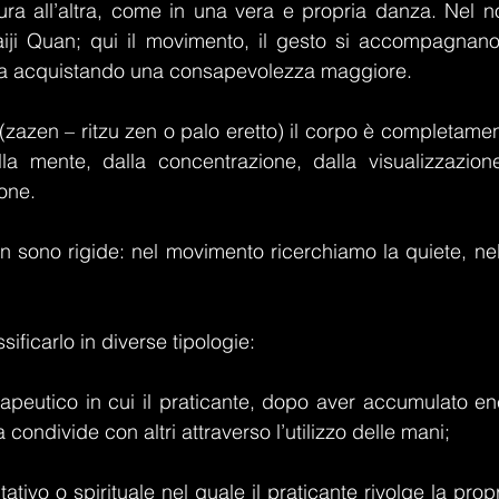
a all’altra, come in una vera e propria danza. Nel no
l Taiji Quan; qui il movimento, il gesto si accompagna
iosa acquistando una consapevolezza maggiore.
(zazen – ritzu zen o palo eretto) il corpo è completament
lla mente, dalla concentrazione, dalla visualizzazion
ione.
 sono rigide: nel movimento ricerchiamo la quiete, nel
ficarlo in diverse tipologie:
erapeutico in cui il praticante, dopo aver accumulato en
la condivide con altri attraverso l’utilizzo delle mani;
itativo o spirituale nel quale il praticante rivolge la prop