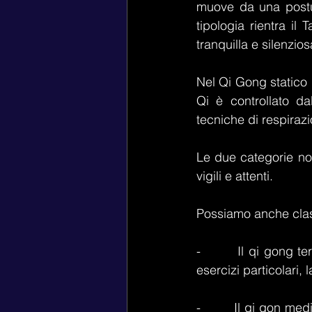
muove da una postur
tipologia rientra i
tranquilla e silenz
Nel Qi Gong statico 
Qi è controllato da
tecniche di respiraz
Le due categorie non
vigili e attenti.
Possiamo anche classi
-        Il qi gong t
esercizi particolari, 
-        Il qi gon med