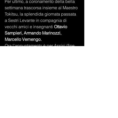
Per ultimo, a coronamento della bella 
settimana trascorsa insieme al Maestro 
Tokitsu, la splendida giornata passata 
a Sestri Levante in compagnia di 
vecchi amici e insegnanti 
Ottavio 
Sampieri, Armando Marinozzi, 
Marcello Vernengo.
Ora l’appuntamento è per Assisi (fine 
novembre inizi di dicembre) dove 
rinnoveremo la bellissima esperienza 
dell’anno scorso e dove avremo modo 
di comprendere che lo studio delle arti 
marziali con spirito sincero e puro può 
veramente trasformare la nostra 
esistenza.
Francesco Rossena