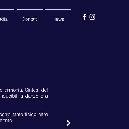
dia
Contatti
News
d armonia. Sintesi del
onducibili a danze o a
tro stato fisico oltre
imento.