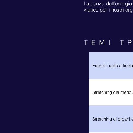
La danza dell’energia 
viatico per i nostri o
TEMI T
Esercizi sulle articol
Stretching dei meridi
Stretching di organi e